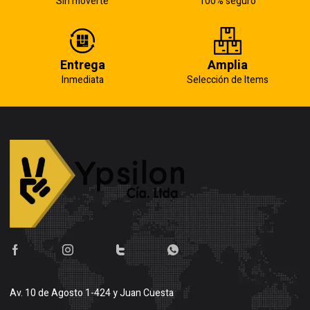
Sin moverte
100% seguro
Entrega
Amplia
Inmediata
Selección de Items
Av. 10 de Agosto 1-424 y Juan Cuesta