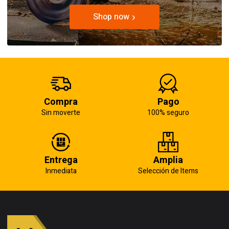
Shop now
Compra
Pago
Sin moverte
100% seguro
Entrega
Amplia
Inmediata
Selección de Items