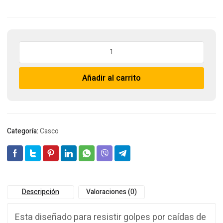
CASCO
8H
I
Añadir al carrito
TIPO
CLASE
G
(2.200V)
SAFARI-
Categoría:
Casco
MINERO
cantidad
Descripción
Valoraciones (0)
Esta diseñado para resistir golpes por caídas de